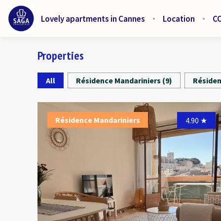
Lovely apartments in Cannes
Location
C
Properties
All
Résidence Mandariniers
(
9
)
Résiden
Résidence Mandariniers
4.90
★