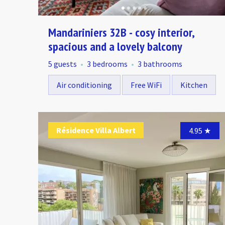
Mandariniers 32B - cosy interior,
spacious and a lovely balcony
5 guests
3 bedrooms
3 bathrooms
Air conditioning
Free WiFi
Kitchen
Résidence Villa Albert
4.95
★