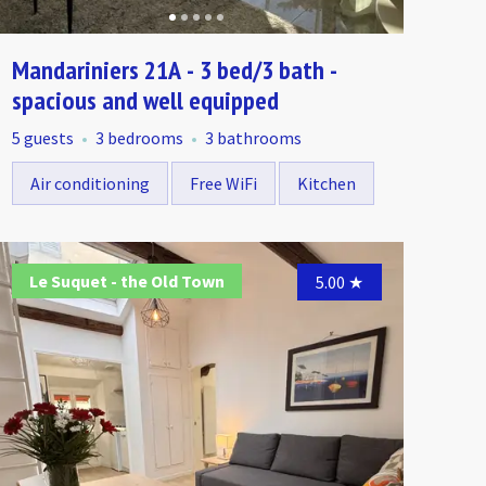
Mandariniers 21A - 3 bed/3 bath -
spacious and well equipped
5 guests
3 bedrooms
3 bathrooms
Air conditioning
Free WiFi
Kitchen
sidence Villa Albert
Résidence Villa Albert
Le Suquet - the Old Town
Résidence Vi
Résidenc
Le Su
4.95
4.50
★
5.00
★
★