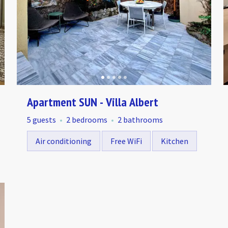
Apartment SUN - Villa Albert
5 guests
2 bedrooms
2 bathrooms
Air conditioning
Free WiFi
Kitchen
Le Suquet - the Old Town
Le
5.00
★