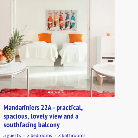
Mandariniers 22A - practical,
spacious, lovely view and a
southfacing balcony
5 guests
3 bedrooms
3 bathrooms