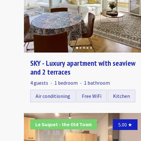
SKY - Luxury apartment with seaview
and 2 terraces
4 guests
1 bedroom
1 bathroom
Air conditioning
Free WiFi
Kitchen
Le Suquet - the Old Town
5.00
★