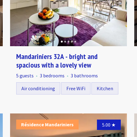
Mandariniers 32A - bright and
spacious with a lovely view
5 guests
3 bedrooms
3 bathrooms
Air conditioning
Free WiFi
Kitchen
Résidence Mandariniers
Résidence Mandariniers
Ré
4.95
5.00
★
★