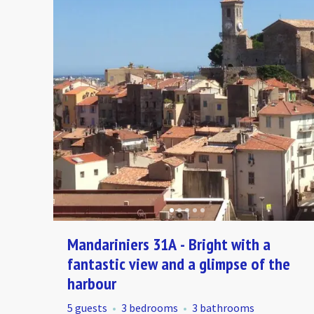
Mandariniers 31A - Bright with a
fantastic view and a glimpse of the
harbour
5 guests
3 bedrooms
3 bathrooms