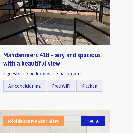
Mandariniers 41B - airy and spacious
with a beautiful view
5 guests
3 bedrooms
3 bathrooms
Air conditioning
Free WiFi
Kitchen
sidence Mandariniers
Résidence Mandariniers
Résidence Mandariniers
Résidence M
Résidenc
Résid
4.95
5.00
★
4.90
★
★