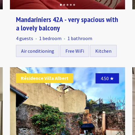
Mandariniers 42A - very spacious with
a lovely balcony
4 guests
1 bedroom
1 bathroom
Air conditioning
Free WiFi
Kitchen
Résidence Villa Albert
Résidence Villa Albert
Ré
4.95
4.50
★
★