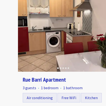
Rue Barri Apartment
3 guests
1 bedroom
1 bathroom
Air conditioning
Free WiFi
Kitchen