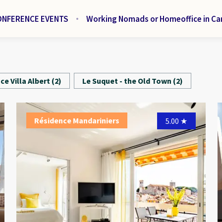
ONFERENCE EVENTS
Working Nomads or Homeoffice in Ca
ce Villa Albert
(
2
)
Le Suquet - the Old Town
(
2
)
Résidence Mandariniers
Résidence Mandariniers
Ré
4.90
5.00
★
★