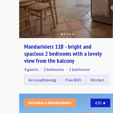
Mandariniers 11B - bright and
spacious 2 bedrooms with a lovely
view from the balcony
4 guests
2 bedrooms
1 bathroom
Air conditioning
Free WiFi
Kitchen
Résidence Mandariniers
4.95
★