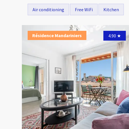
Air conditioning
Free WiFi
Kitchen
Résidence Mandariniers
4.90
★