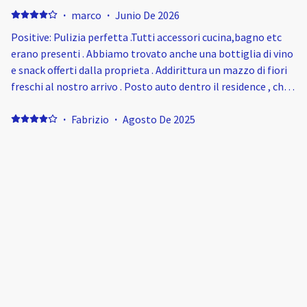
·
marco
·
Junio De 2026
Positive: Pulizia perfetta .Tutti accessori cucina,bagno etc
erano presenti . Abbiamo trovato anche una bottiglia di vino
e snack offerti dalla proprieta . Addirittura un mazzo di fiori
freschi al nostro arrivo . Posto auto dentro il residence , che
non c'e certezza di trovare libero ,ma noi abbiamo sempre
trovato . Negative: nulla .
·
Fabrizio
·
Agosto De 2025
Positive: Posizione Negative: 4 piani senza ascensore