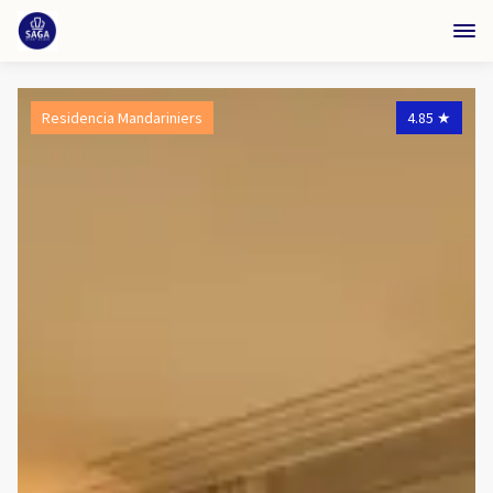
Residencia Mandariniers
4.85
★