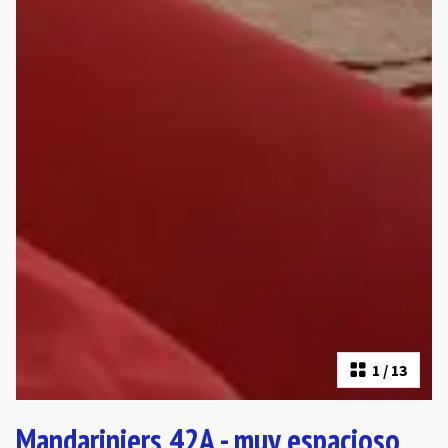
1
/
13
Mandariniers 42A - muy espacioso