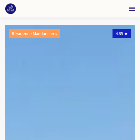
Résidence Mandariniers
4.95
★