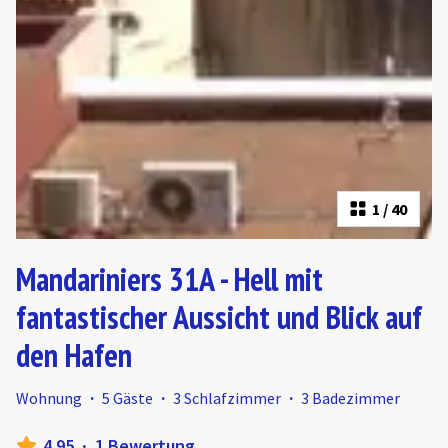
1
/
40
Mandariniers 31A - Hell mit
fantastischer Aussicht und Blick auf
den Hafen
Wohnung
·
5 Gäste
·
3 Schlafzimmer
·
3 Badezimmer
4.95
·
1 Bewertung