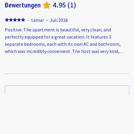
Bewertungen
4.95
(
1
)
·
tamar
·
Juli 2026
Positive: The apartment is beautiful, very clean, and
perfectly equipped for a great vacation. It features 3
separate bedrooms, each with its own AC and bathroom,
which was incredibly convenient. The host was very kind,
attentive, and helpful. Highly recommended!